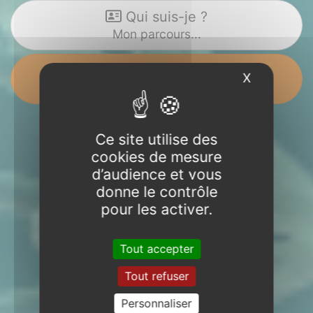
Qui suis-je ?
Mon parcours...
RENSEIGNEMENTS
X
Masquer l
06 79 26 59 36
à St Marcel (56)
Ce site utilise des
cookies de mesure
d’audience et vous
donne le contrôle
pour les activer.
Tout accepter
Tout refuser
Personnaliser