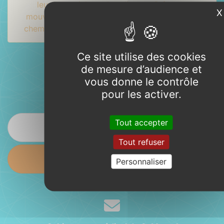
leur potentiel et rebondissent. Grâce au
X
mouvement, je retrace avec eux de nouveaux
chemins de mémoire pour ouvrir les possibles.
Ce site utilise des cookies
de mesure d’audience et
Contact
vous donne le contrôle
pour les activer.
Tout accepter
06 79 26 59 36
Tout refuser
Envoyer un message
Personnaliser