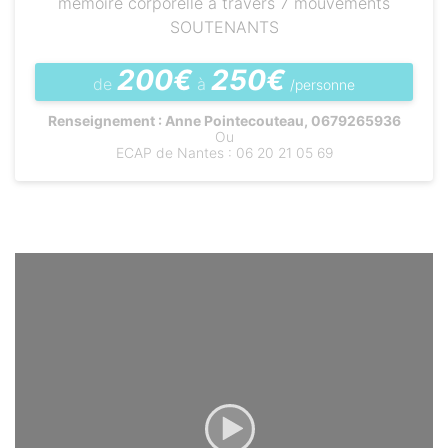
mémoire corporelle à travers 7 mouvements
SOUTENANTS
200€
250€
de
à
/personne
Renseignement :
Anne Pointecouteau, 0679265936
Ou
ECAP de Nantes : 06 20 21 05 69
Video
Player